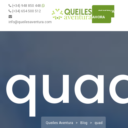
(+34) 948 850 448
(+34) 654 500 512
RESERVA
AHORA
info@queilesaventura.com
qua
Queiles Aventura
>
Blog
>
quad