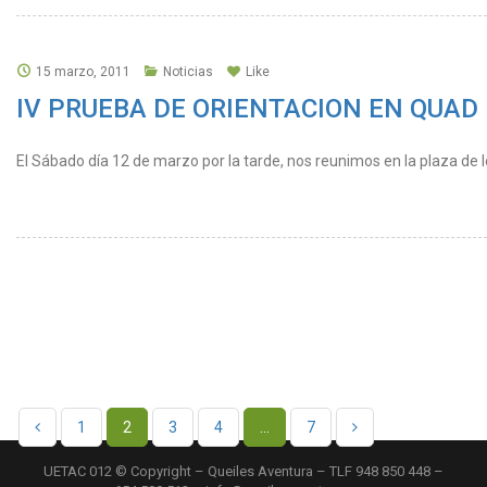
15 marzo, 2011
Noticias
Like
IV PRUEBA DE ORIENTACION EN QUAD – S
El Sábado día 12 de marzo por la tarde, nos reunimos en la plaza de lo
1
2
3
4
…
7
UETAC 012 © Copyright – Queiles Aventura – TLF 948 850 448 –