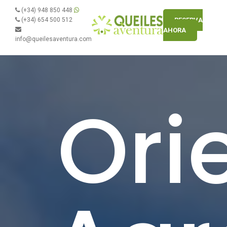
(+34) 948 850 448
(+34) 654 500 512
RESERVA
AHORA
info@queilesaventura.com
Ori