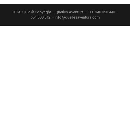
UETAC 012 © Copyright – Queiles Aventura – TLF 948 850 448 –
654 500 512 – info@queilesaventura.com