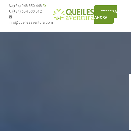
(+34) 948 850 448
(+34) 654 500 512
RESERVA
AHORA
info@queilesaventura.com