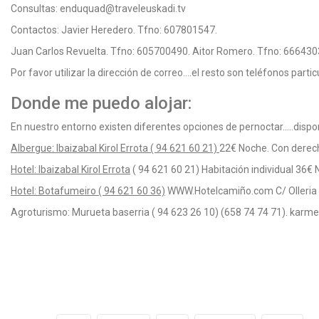
Consultas: enduquad@traveleuskadi.tv
Contactos: Javier Heredero. Tfno: 607801547.
Juan Carlos Revuelta. Tfno: 605700490. Aitor Romero. Tfno: 666430
Por favor utilizar la dirección de correo….el resto son teléfonos part
Donde me puedo alojar:
En nuestro entorno existen diferentes opciones de pernoctar…..dispo
Albergue: Ibaizabal Kirol Errota ( 94 621 60 21)
22€ Noche. Con derech
Hotel: Ibaizabal Kirol Errota
( 94 621 60 21) Habitación individual 36€
Hotel: Botafumeiro ( 94 621 60 36)
WWW.Hotelcamiño.com C/ Olleria 8 
Agroturismo: Murueta baserria ( 94 623 26 10) (658 74 74 71). karm