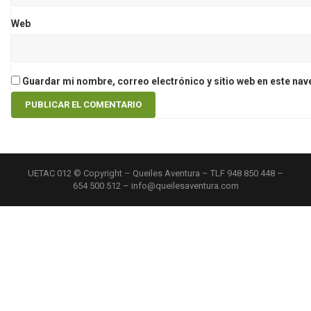
Web
Guardar mi nombre, correo electrónico y sitio web en este na
UETAC 012 © Copyright – Queiles Aventura – TLF 948 850 448 –
654 500 512 – info@queilesaventura.com