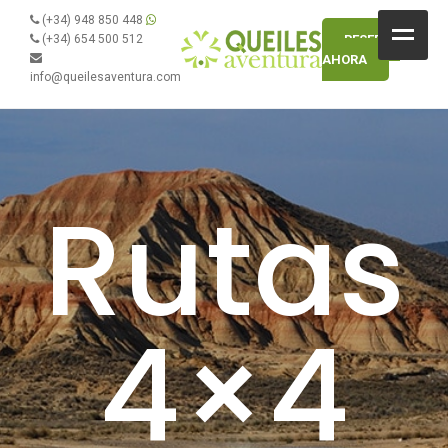
(+34) 948 850 448
(+34) 654 500 512
RESERVA
AHORA
Inicio
info@queilesaventura.com
Queiles Aventura
Rutas y Servicios
Rutas
Tarifas
Contacto
Blog
4×4