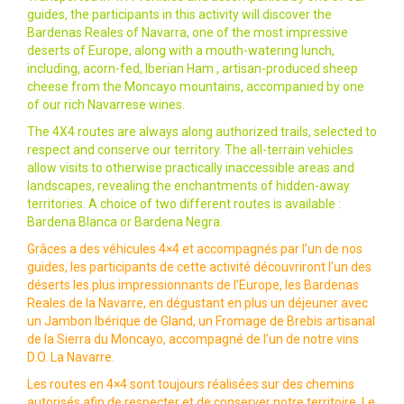
guides, the participants in this activity will discover the
Bardenas Reales of Navarra, one of the most impressive
deserts of Europe, along with a mouth-watering lunch,
including, acorn-fed, Iberian Ham , artisan-produced sheep
cheese from the Moncayo mountains, accompanied by one
of our rich Navarrese wines.
The 4X4 routes are always along authorized trails, selected to
respect and conserve our territory. The all-terrain vehicles
allow visits to otherwise practically inaccessible areas and
landscapes, revealing the enchantments of hidden-away
territories. A choice of two different routes is available :
Bardena Blanca or Bardena Negra.
Grâces a des véhicules 4×4 et accompagnés par l’un de nos
guides, les participants de cette activité découvriront l’un des
déserts les plus impressionnants de l’Europe, les Bardenas
Reales de la Navarre, en dégustant en plus un déjeuner avec
un Jambon Ibérique de Gland, un Fromage de Brebis artisanal
de la Sierra du Moncayo, accompagné de l’un de notre vins
D.O. La Navarre.
Les routes en 4×4 sont toujours réalisées sur des chemins
autorisés afin de respecter et de conserver notre territoire. Le