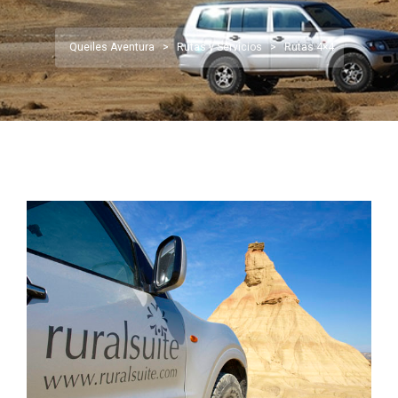
Queiles Aventura
>
Rutas y Servicios
>
Rutas 4×4