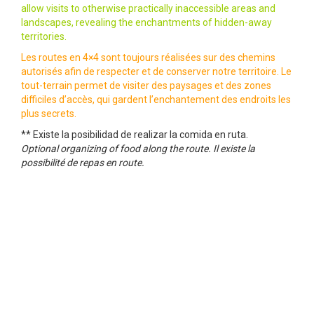
allow visits to otherwise practically inaccessible areas and
landscapes, revealing the enchantments of hidden-away
territories.
Les routes en 4×4 sont toujours réalisées sur des chemins
autorisés afin de respecter et de conserver notre territoire. Le
tout-terrain permet de visiter des paysages et des zones
difficiles d’accès, qui gardent l’enchantement des endroits les
plus secrets.
** Existe la posibilidad de realizar la comida en ruta.
Optional organizing of food along the route. Il existe la
possibilité de repas en route.
UETAC 012 © Copyright – Queiles Aventura – TLF 948 850 448 –