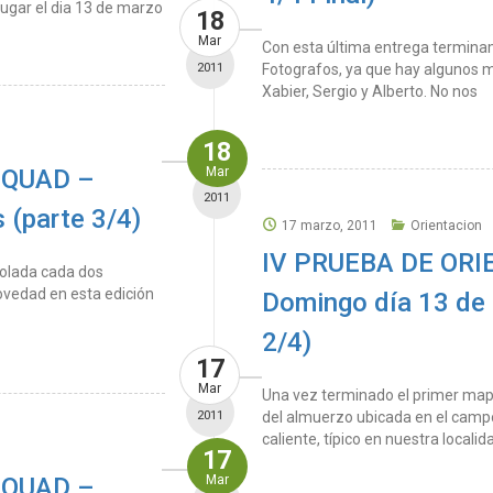
lugar el dia 13 de marzo
18
Mar
Con esta última entrega terminam
2011
Fotografos, ya que hay algunos m
Xabier, Sergio y Alberto. No nos
18
 QUAD –
Mar
2011
 (parte 3/4)
17 marzo, 2011
Orientacion
IV PRUEBA DE OR
rolada cada dos
vedad en esta edición
Domingo día 13 de 
2/4)
17
Mar
Una vez terminado el primer mapa
2011
del almuerzo ubicada en el campo
caliente, típico en nuestra localid
17
 QUAD –
Mar