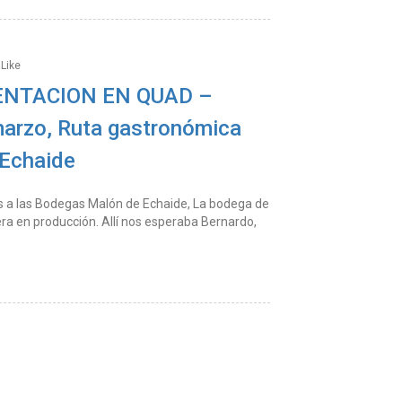
Like
IENTACION EN QUAD –
marzo, Ruta gastronómica
Echaide
imos a las Bodegas Malón de Echaide, La bodega de
a en producción. Allí nos esperaba Bernardo,