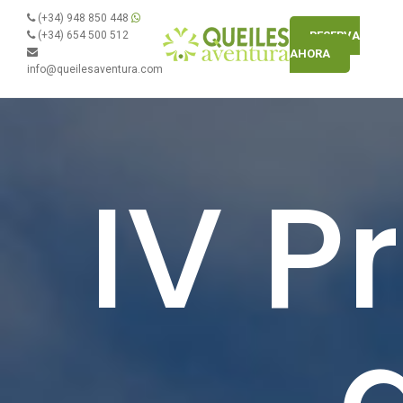
(+34) 948 850 448
(+34) 654 500 512
RESERVA
AHORA
info@queilesaventura.com
IV P