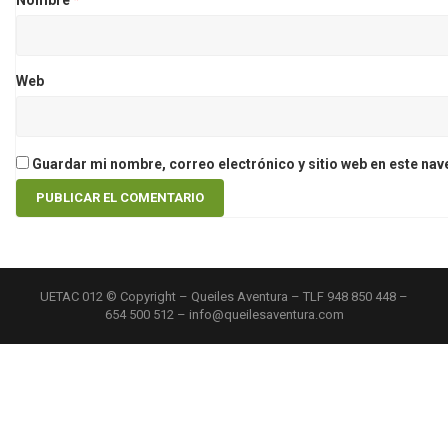
Nombre
*
Web
Guardar mi nombre, correo electrónico y sitio web en este na
UETAC 012 © Copyright – Queiles Aventura – TLF 948 850 448 –
654 500 512 – info@queilesaventura.com