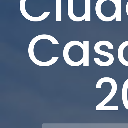
Ciud
Cas
2