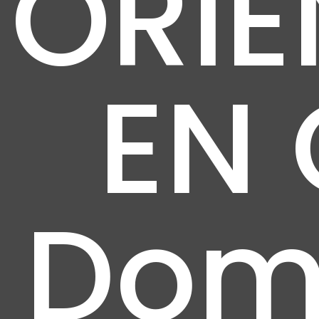
ORI
EN
Dom