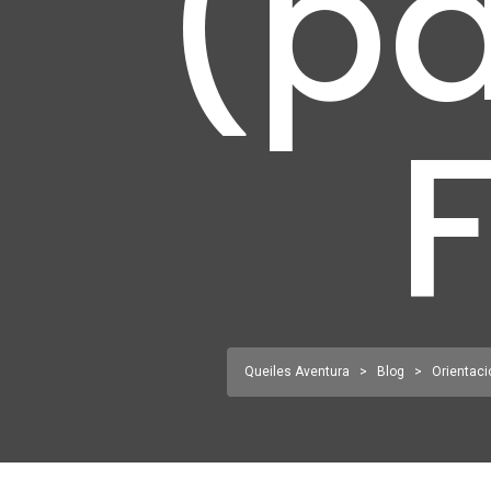
(pa
F
Queiles Aventura
>
Blog
>
Orientaci