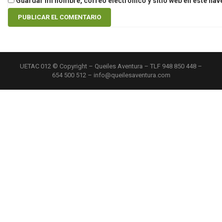
Guardar mi nombre, correo electrónico y sitio web en este na
UETAC 012 © Copyright – Queiles Aventura – TLF 948 850 448 –
654 500 512 – info@queilesaventura.com