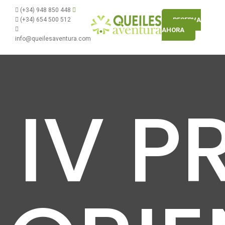
(+34) 948 850 448
(+34) 654 500 512
RESERVA
AHORA
info@queilesaventura.com
IV P