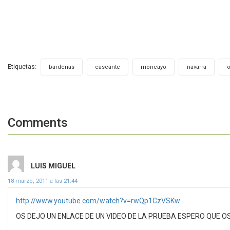
Etiquetas:
,
,
,
,
bardenas
cascante
moncayo
navarra
o
Comments
dice:
LUIS MIGUEL
18 marzo, 2011 a las 21:44
http://www.youtube.com/watch?v=rwQp1CzVSKw
OS DEJO UN ENLACE DE UN VIDEO DE LA PRUEBA ESPERO QUE O