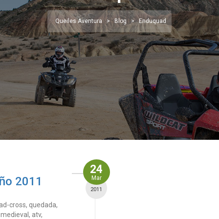
Queiles Aventura
>
Blog
>
Enduquad
24
iño 2011
Mar
2011
uad-cross, quedada,
 medieval, atv,