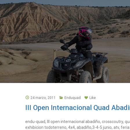
24 marzo, 2011
Enduquad
Like
III Open Internacional Quad Abad
endu-quad, III open internacional abadiño, crosscoutry, q
exhibicion todoterreno, 4x4, abadiño,3-4-5 junio, atv, feria