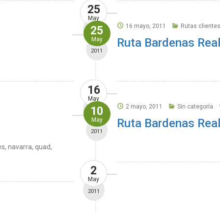
25
May
16 mayo, 2011
Rutas cliente
25
2011
May
Ruta Bardenas Rea
2011
16
May
2 mayo, 2011
Sin categoría
10
2011
May
Ruta Bardenas Rea
2011
s, navarra, quad,
2
May
2011