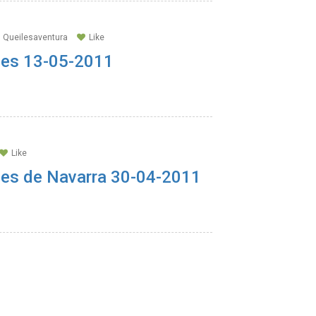
s Queilesaventura
Like
les 13-05-2011
Like
les de Navarra 30-04-2011