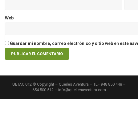
Web
Guardar mi nombre, correo electrónico y sitio web en este na
UETAC 012 © Copyright – Queiles Aventura – TLF 948 850 448 –
654 500 512 – info@queilesaventura.com