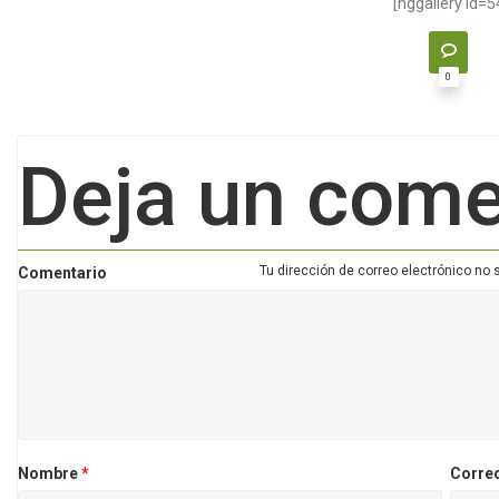
[nggallery id=5
0
Deja un come
Tu dirección de correo electrónico no 
Comentario
Nombre
*
Corre