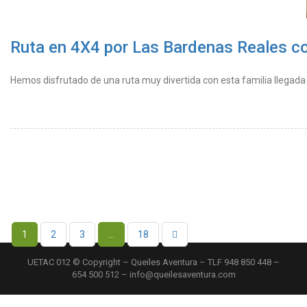
Ruta en 4X4 por Las Bardenas Reales co
Hemos disfrutado de una ruta muy divertida con esta familia llegada
1
2
3
…
18
UETAC 012 © Copyright – Queiles Aventura – TLF 948 850 448 –
654 500 512 – info@queilesaventura.com