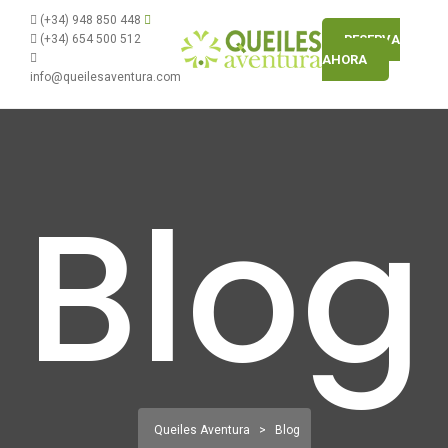
(+34) 948 850 448
(+34) 654 500 512
RESERVA
AHORA
info@queilesaventura.com
Blog
Queiles Aventura
>
Blog