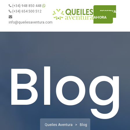
(+34) 948 850 448
(+34) 654 500 512
RESERVA
AHORA
info@queilesaventura.com
Blog
Queiles Aventura
>
Blog