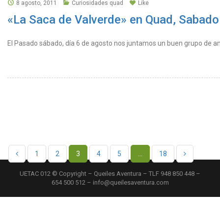
8 agosto, 2011
Curiosidades quad
Like
«La Saca de Valverde» en Quad, Sabado
El Pasado sábado, día 6 de agosto nos juntamos un buen grupo de ami
1
2
3
4
5
…
18
UETAC 012 © Copyright – Queiles Aventura – TLF 948 850 448 –
654 500 512 – info@queilesaventura.com