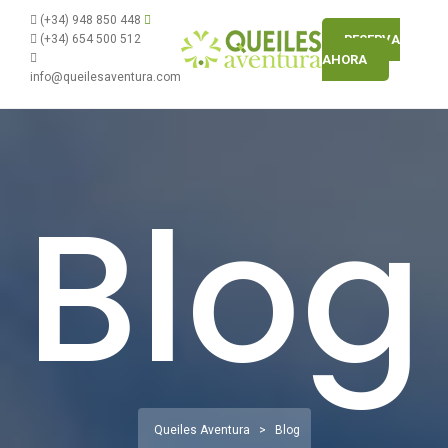
(+34) 948 850 448
(+34) 654 500 512
RESERVA
AHORA
info@queilesaventura.com
Blog
Queiles Aventura
>
Blog