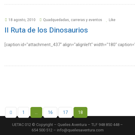
18 agosto, 2010
Quadquedadas, carreras y eventos
Like
II Ruta de los Dinosaurios
[caption id="attachment_437" align="alignleft" width="180" caption=
1
…
16
17
18
UETAC 012 © Copyright – Queiles Aventura – TLF 948 850 448 –
654 500 512 – info@queilesaventura.com