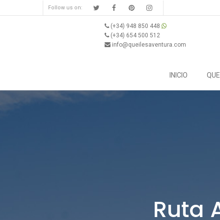
Follow us on:
(+34) 948 850 448
(+34) 654 500 512
info@queilesaventura.com
INICIO
QUE
Ruta 