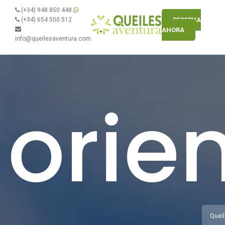
(+34) 948 850 448
(+34) 654 500 512
RESERVA
AHORA
info@queilesaventura.com
orie
Queil