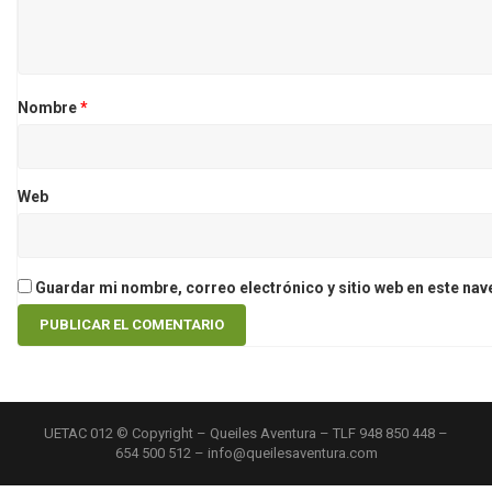
Nombre
*
Web
Guardar mi nombre, correo electrónico y sitio web en este na
UETAC 012 © Copyright – Queiles Aventura – TLF 948 850 448 –
654 500 512 – info@queilesaventura.com