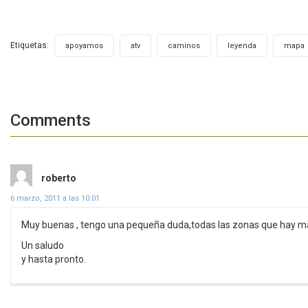
Etiquetas:
,
,
,
,
apoyamos
atv
caminos
leyenda
mapa
Comments
dice:
roberto
6 marzo, 2011 a las 10:01
Muy buenas , tengo una pequeña duda,todas las zonas que hay mar
Un saludo
y hasta pronto.