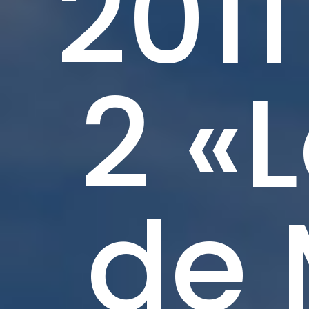
2011
2 «
de