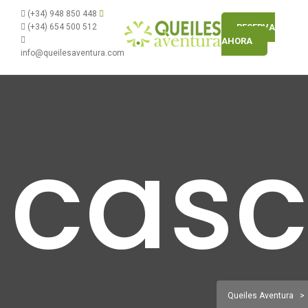
(+34) 948 850 448
(+34) 654 500 512
RESERVA
AHORA
info@queilesaventura.com
casc
Queiles Aventura
>