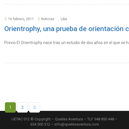
16 febrero, 2011
Noticias
Like
Orientrophy, una prueba de orientación
Previo El Orientrophy nace tras un estudio de dos años en el que se 
1
2
UETAC 012 © Copyright – Queiles Aventura – TLF 948 850 448 –
654 500 512 – info@queilesaventura.com