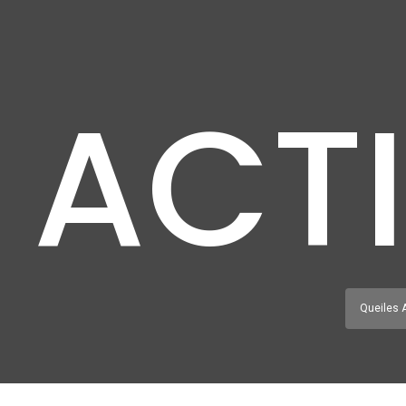
ACT
Queiles 