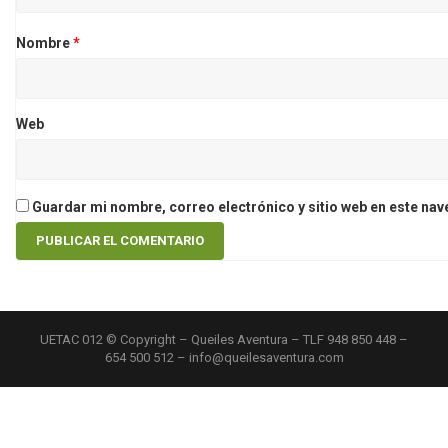
Nombre
*
Web
Guardar mi nombre, correo electrónico y sitio web en este na
UETAC 012 © Copyright – Queiles Aventura – TLF 948 850 448 –
654 500 512 – info@queilesaventura.com