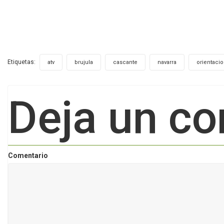
Etiquetas:
,
,
,
,
atv
brujula
cascante
navarra
orientaci
Deja un co
Comentario