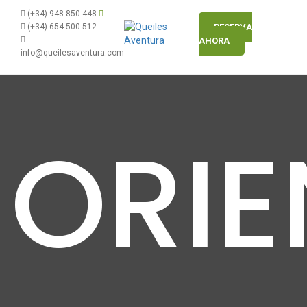
(+34) 948 850 448
(+34) 654 500 512
RESERVA
AHORA
info@queilesaventura.com
ORI