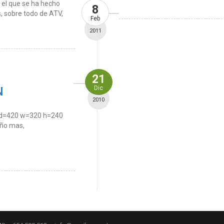
 el que se ha hecho
8
, sobre todo de ATV,
Feb
2011
21
N
Dic
2010
 id=420 w=320 h=240
año mas,