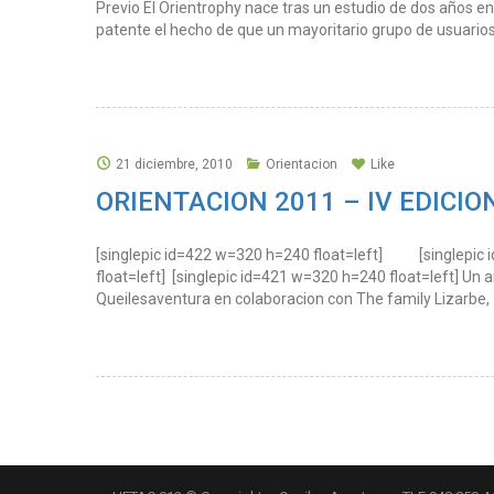
Previo El Orientrophy nace tras un estudio de dos años en
patente el hecho de que un mayoritario grupo de usuarios
21 diciembre, 2010
Orientacion
Like
ORIENTACION 2011 – IV EDICIO
[singlepic id=422 w=320 h=240 float=left] [singlepic
float=left] [singlepic id=421 w=320 h=240 float=left] Un 
Queilesaventura en colaboracion con The family Lizarbe,