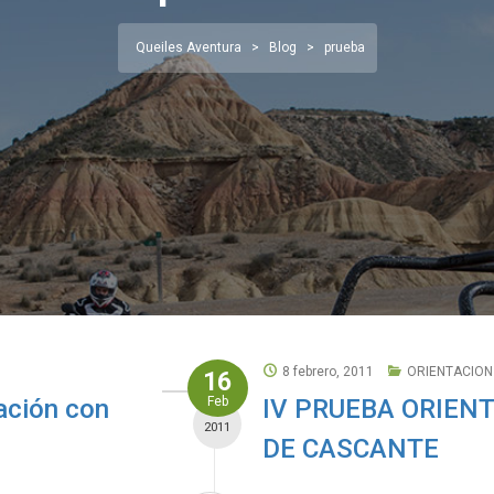
Queiles Aventura
>
Blog
>
prueba
8 febrero, 2011
ORIENTACION
16
tación con
Feb
IV PRUEBA ORIEN
2011
DE CASCANTE