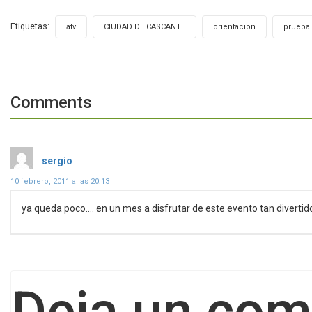
Etiquetas:
,
,
,
atv
CIUDAD DE CASCANTE
orientacion
prueba
Comments
dice:
sergio
10 febrero, 2011 a las 20:13
ya queda poco…. en un mes a disfrutar de este evento tan diverti
Deja un com