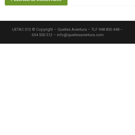
UETAC 012 © Copyright – Queiles Aventura – TLF 948 850 448 –
654 500 512 – info@queilesaventura.com