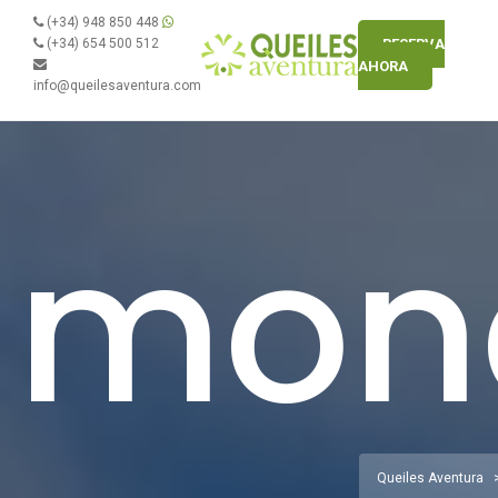
(+34) 948 850 448
(+34) 654 500 512
RESERVA
AHORA
info@queilesaventura.com
mon
Queiles Aventura