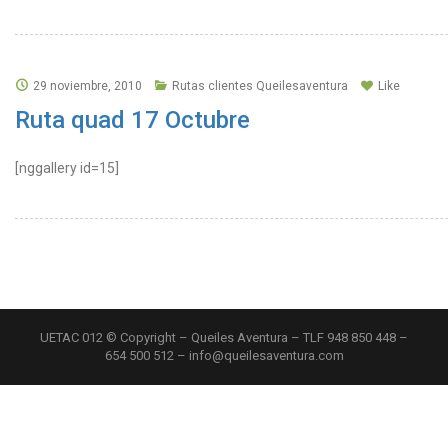
29 noviembre, 2010
Rutas clientes Queilesaventura
Like
Ruta quad 17 Octubre
[nggallery id=15]
UETAC 012 © Copyright – Queiles Aventura – TLF 948 850 448 –
654 500 512 – info@queilesaventura.com