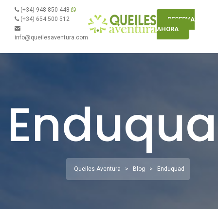
(+34) 948 850 448
(+34) 654 500 512
RESERVA
AHORA
info@queilesaventura.com
Enduqu
Queiles Aventura
>
Blog
>
Enduquad