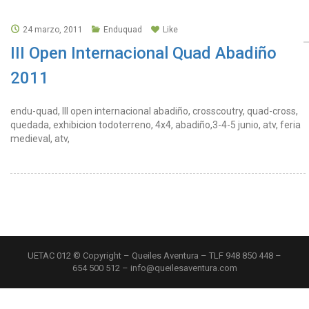
24 marzo, 2011
Enduquad
Like
III Open Internacional Quad Abadiño
2011
endu-quad, III open internacional abadiño, crosscoutry, quad-cross,
quedada, exhibicion todoterreno, 4x4, abadiño,3-4-5 junio, atv, feria
medieval, atv,
UETAC 012 © Copyright – Queiles Aventura – TLF 948 850 448 –
654 500 512 – info@queilesaventura.com