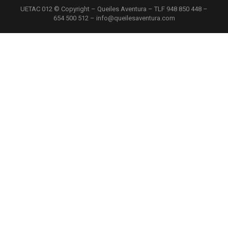
UETAC 012 © Copyright – Queiles Aventura – TLF 948 850 448 –
654 500 512 – info@queilesaventura.com