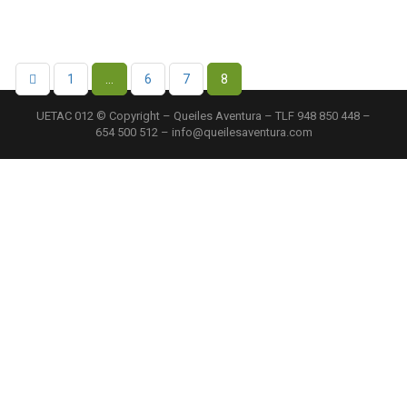
1
…
6
7
8
UETAC 012 © Copyright – Queiles Aventura – TLF 948 850 448 –
654 500 512 – info@queilesaventura.com