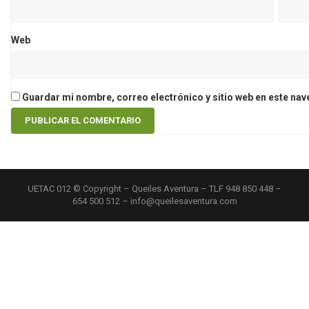
Web
Guardar mi nombre, correo electrónico y sitio web en este na
UETAC 012 © Copyright – Queiles Aventura – TLF 948 850 448 –
654 500 512 – info@queilesaventura.com