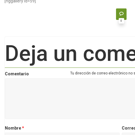
[nggallery id=59]
0
Deja un come
Tu dirección de correo electrónico no 
Comentario
Nombre
*
Corre