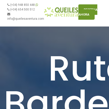
(+34) 948 850 448
(+34) 654 500 512
RESERVA
AHORA
info@queilesaventura.com
Ru
Bard