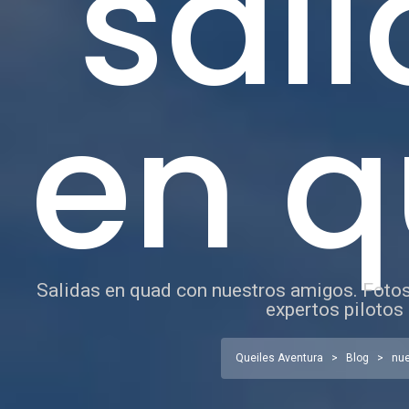
sal
en 
Salidas en quad con nuestros amigos. Fotos
expertos pilotos
Queiles Aventura
>
Blog
>
nue