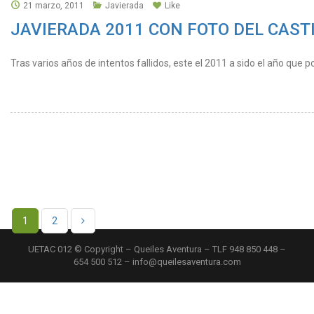
21 marzo, 2011
Javierada
Like
JAVIERADA 2011 CON FOTO DEL CASTI
Tras varios años de intentos fallidos, este el 2011 a sido el año que p
1
2
UETAC 012 © Copyright – Queiles Aventura – TLF 948 850 448 –
654 500 512 – info@queilesaventura.com