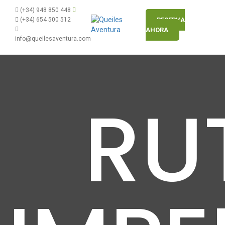
(+34) 948 850 448
(+34) 654 500 512
RESERVA
AHORA
info@queilesaventura.com
RU