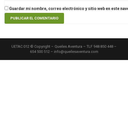
Guardar mi nombre, correo electrónico y sitio web en este na
UETAC 012 © Copyright – Queiles Aventura – TLF 948 850 448 –
654 500 512 – info@queilesaventura.com