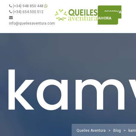
(+34) 948 850 448
(+34) 654 500 512
RESERVA
AHORA
info@queilesaventura.com
kam
Queiles Aventura
>
Blog
>
kam