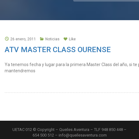
26 enero, 2011
Noticias
Like
ATV MASTER CLASS OURENSE
Ya tenemos fecha y lugar para la primera Master Class del año, si te 
mantendremos
UETAC 012 © Copyright – Queiles Aventura – TLF 948 850 448 –
654 500 512 – info@queilesaventura.com