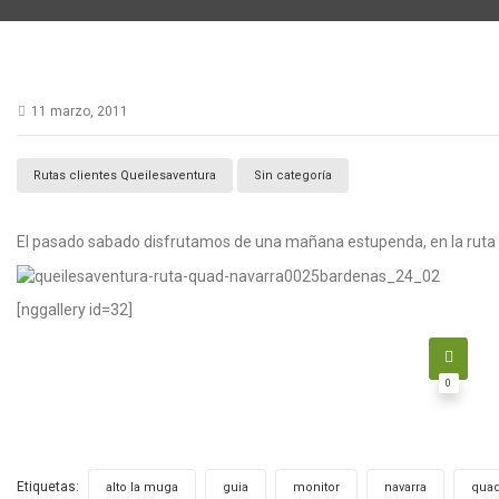
11 marzo, 2011
Rutas clientes Queilesaventura
Sin categoría
El pasado sabado disfrutamos de una mañana estupenda, en la ruta d
[nggallery id=32]
0
Etiquetas:
,
,
,
,
alto la muga
guia
monitor
navarra
qua