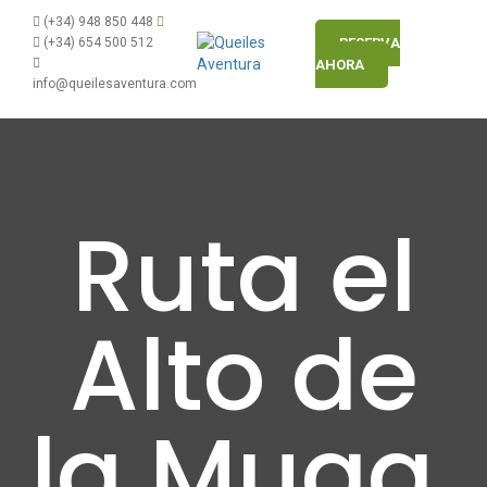
(+34) 948 850 448
(+34) 654 500 512
RESERVA
AHORA
info@queilesaventura.com
Ruta el
Alto de
la Muga,