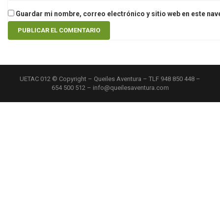
Guardar mi nombre, correo electrónico y sitio web en este na
UETAC 012 © Copyright – Queiles Aventura – TLF 948 850 448 –
654 500 512 – info@queilesaventura.com