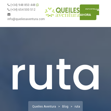
(+34) 948 850 448
(+34) 654 500 512
RESERVA
AHORA
info@queilesaventura.com
ruta
Queiles Aventura
>
Blog
>
ruta