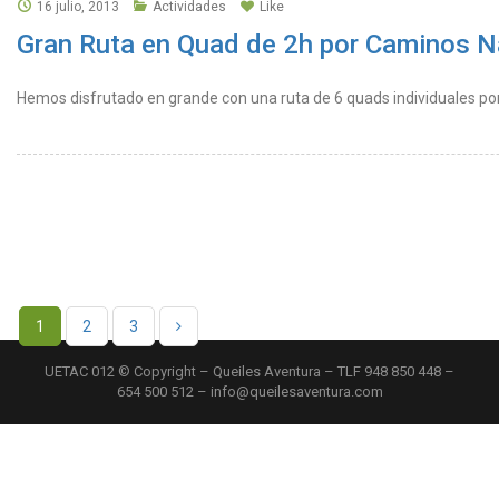
16 julio, 2013
Actividades
Like
Gran Ruta en Quad de 2h por Caminos N
Hemos disfrutado en grande con una ruta de 6 quads individuales po
1
2
3
UETAC 012 © Copyright – Queiles Aventura – TLF 948 850 448 –
654 500 512 – info@queilesaventura.com