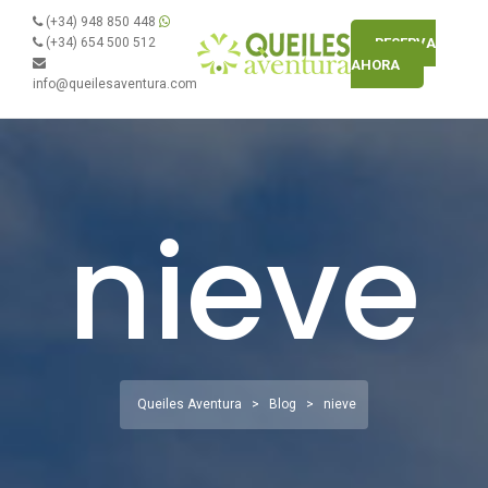
(+34) 948 850 448
(+34) 654 500 512
RESERVA
AHORA
info@queilesaventura.com
nieve
Queiles Aventura
>
Blog
>
nieve