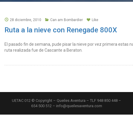
28 diciembre, 2010
Can am Bombardier
Like
Ruta a la nieve con Renegade 800X
El pasado fin de semana, pude pisar la nieve por vez primera estas 
ruta realizada fue de Cascante a Beraton.
UETAC 012 © Copyright – Queiles Aventura – TLF 948 850 448 –
654 500 512 – info@queilesaventura.com