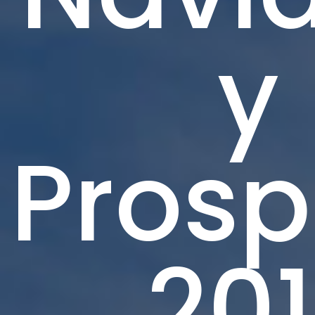
y
Prosp
201