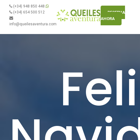
(+34) 948 850 448
(+34) 654 500 512
RESERVA
AHORA
info@queilesaventura.com
Fel
Navi