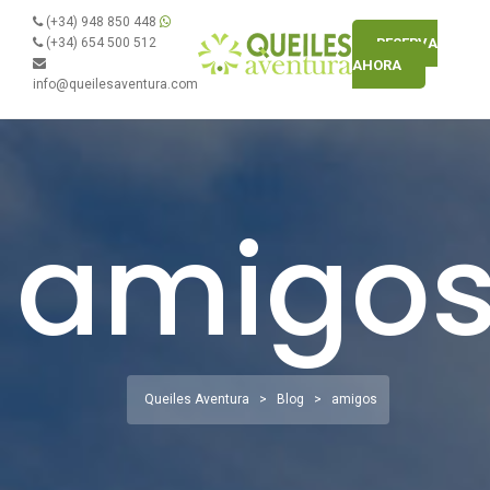
(+34) 948 850 448
(+34) 654 500 512
RESERVA
AHORA
info@queilesaventura.com
amigo
Queiles Aventura
>
Blog
>
amigos