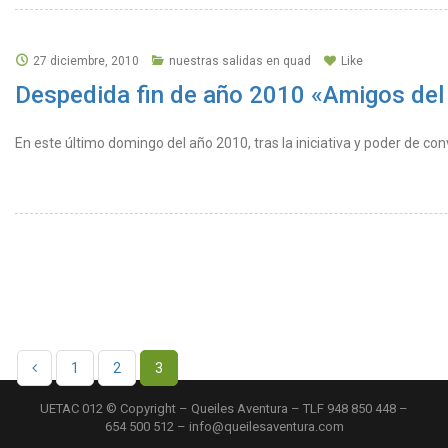
27 diciembre, 2010
nuestras salidas en quad
Like
Despedida fin de año 2010 «Amigos del
En este último domingo del año 2010, tras la iniciativa y poder de c
1
2
3
UETAC 012 © Copyright – Queiles Aventura – TLF 948 850 448 –
654 500 512 – info@queilesaventura.com