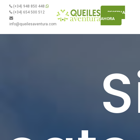
(+34) 948 850 448
(+34) 654 500 512
RESERVA
AHORA
info@queilesaventura.com
S