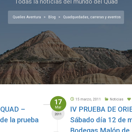
Todas la noticias del mundo del Quad
Queiles Aventura
>
Blog
>
Quadquedadas, carreras y eventos
15 marzo, 2011
Noticias
17
 QUAD –
Mar
IV PRUEBA DE OR
2011
de la prueba
Sábado día 12 de 
Bodegas Malón de 