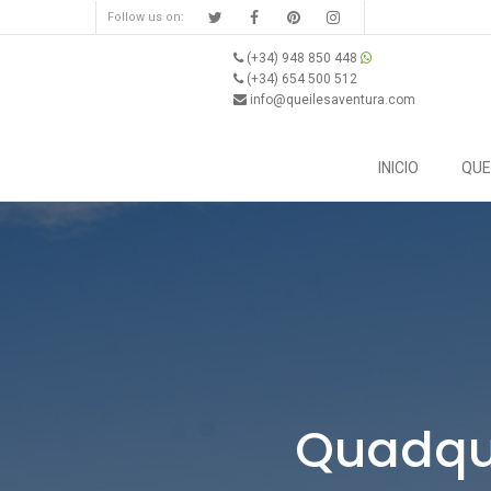
Follow us on:
(+34) 948 850 448
(+34) 654 500 512
info@queilesaventura.com
INICIO
QUE
Quadque