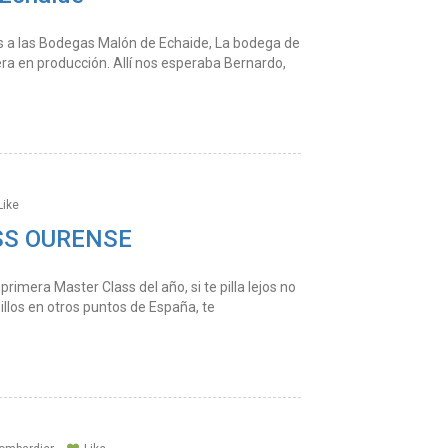
imos a las Bodegas Malón de Echaide, La bodega de
a en producción. Allí nos esperaba Bernardo,
Like
SS OURENSE
rimera Master Class del año, si te pilla lejos no
llos en otros puntos de España, te