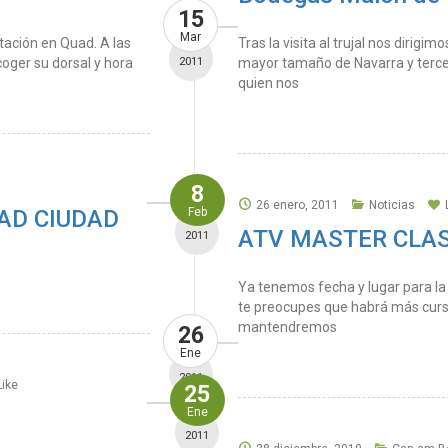
15
Mar
tación en Quad. A las
Tras la visita al trujal nos dirig
coger su dorsal y hora
2011
mayor tamaño de Navarra y tercer
quien nos
8
26 enero, 2011
Noticias
AD CIUDAD
Feb
ATV MASTER CLA
2011
Ya tenemos fecha y lugar para la p
te preocupes que habrá más cursi
mantendremos
26
Ene
2011
Like
25
Ene
2011