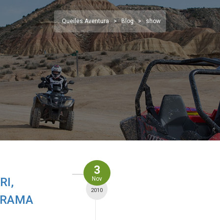
Queiles Aventura
>
Blog
>
show
3
RI,
Nov
2010
GRAMA