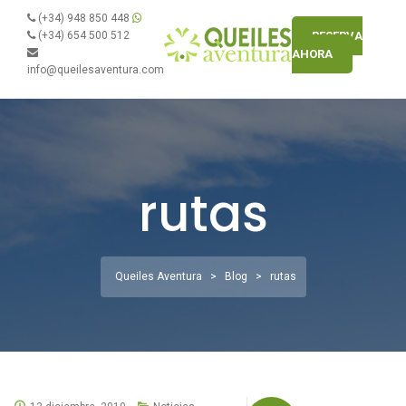
(+34) 948 850 448
(+34) 654 500 512
RESERVA
AHORA
Inicio
info@queilesaventura.com
Queiles Aventura
Rutas y Servicios
rutas
Tarifas
Contacto
Blog
Queiles Aventura
>
Blog
>
rutas