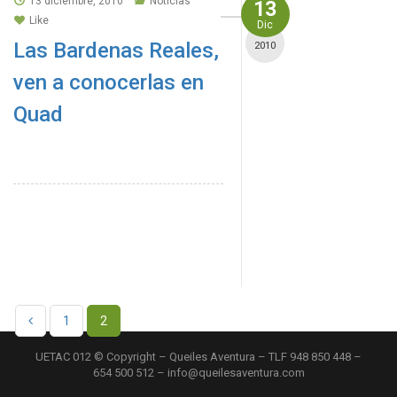
13 diciembre, 2010
Noticias
13
Like
Dic
Las Bardenas Reales,
2010
ven a conocerlas en
Quad
1
2
UETAC 012 © Copyright – Queiles Aventura – TLF 948 850 448 –
654 500 512 – info@queilesaventura.com