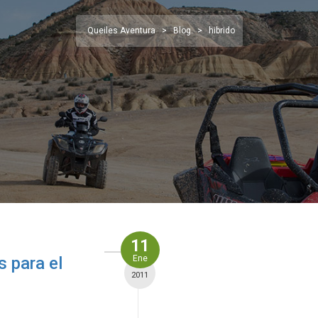
Queiles Aventura
>
Blog
>
hibrido
11
s para el
Ene
2011