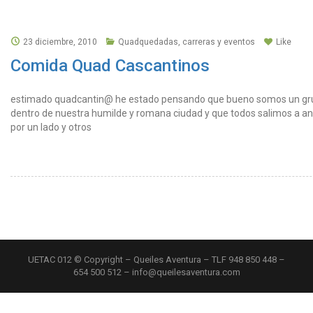
23 diciembre, 2010
Quadquedadas, carreras y eventos
Like
Comida Quad Cascantinos
estimado quadcantin@ he estado pensando que bueno somos un gr
dentro de nuestra humilde y romana ciudad y que todos salimos a an
por un lado y otros
UETAC 012 © Copyright – Queiles Aventura – TLF 948 850 448 –
654 500 512 – info@queilesaventura.com