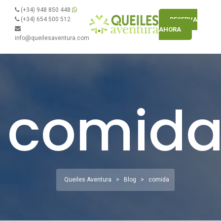
(+34) 948 850 448
(+34) 654 500 512
RESERVA
AHORA
info@queilesaventura.com
comid
Queiles Aventura
>
Blog
>
comida