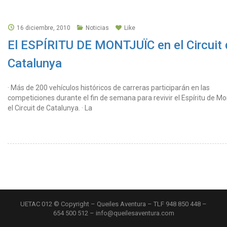
16 diciembre, 2010
Noticias
Like
El ESPÍRITU DE MONTJUÏC en el Circuit
Catalunya
· Más de 200 vehículos históricos de carreras participarán en las
competiciones durante el fin de semana para revivir el Espíritu de Mo
el Circuit de Catalunya. · La
UETAC 012 © Copyright – Queiles Aventura – TLF 948 850 448 –
654 500 512 – info@queilesaventura.com