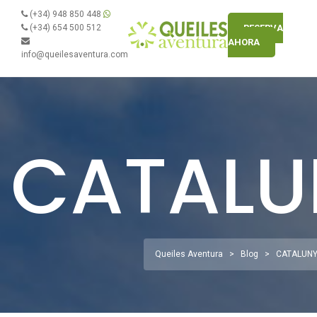
(+34) 948 850 448
(+34) 654 500 512
RESERVA
AHORA
info@queilesaventura.com
CATALU
Queiles Aventura
>
Blog
>
CATALUN