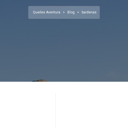
Queiles Aventura
>
Blog
>
bardenas
19 agosto, 2013
Actividades
29
Ago