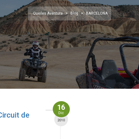
Queiles Aventura
>
Blog
>
BARCELONA
16
ircuit de
Dic
2010