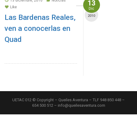
13 diciembre, 2010
Noticias
13
Like
Dic
Las Bardenas Reales,
2010
ven a conocerlas en
Quad
UETAC 012 © Copyright – Queiles Aventura – TLF 948 850 448 –
654 500 512 – info@queilesaventura.com