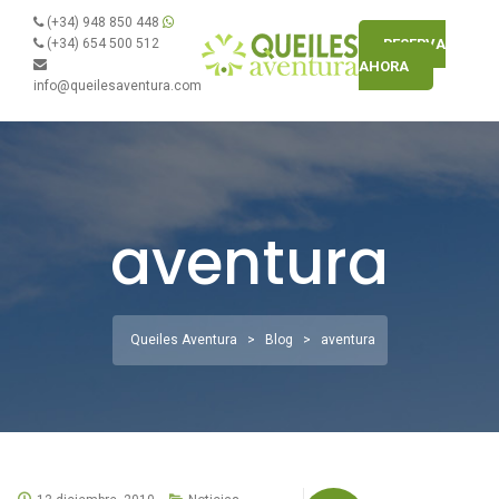
(+34) 948 850 448
(+34) 654 500 512
RESERVA
AHORA
Inicio
info@queilesaventura.com
Queiles Aventura
Rutas y Servicios
aventura
Tarifas
Contacto
Blog
Queiles Aventura
>
Blog
>
aventura