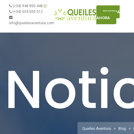
(+34) 948 850 448
(+34) 654 500 512
RESERVA
AHORA
info@queilesaventura.com
Noti
Queiles Aventura
>
Blog
>