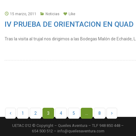
15 marzo, 2011
Noticias
Like
IV PRUEBA DE ORIENTACION EN QUAD – 
Tras la visita al trujal nos dirigimos a las Bodegas Malón de Echaid
1
2
3
4
5
…
8
UETAC 012 © Copyright – Queiles Aventura – TLF 948 850 448 –
654 500 512 – info@queilesaventura.com