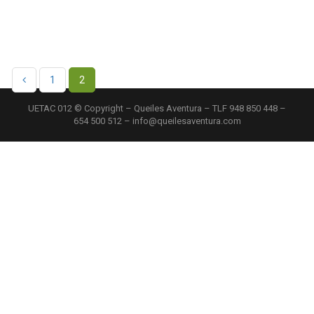
1
2
UETAC 012 © Copyright – Queiles Aventura – TLF 948 850 448 –
654 500 512 – info@queilesaventura.com