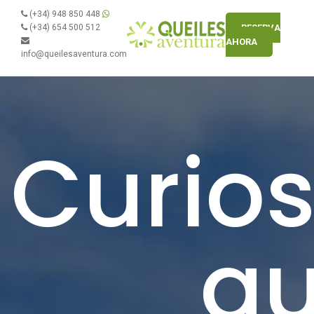
(+34) 948 850 448
(+34) 654 500 512
RESERVA
AHORA
info@queilesaventura.com
Curio
q