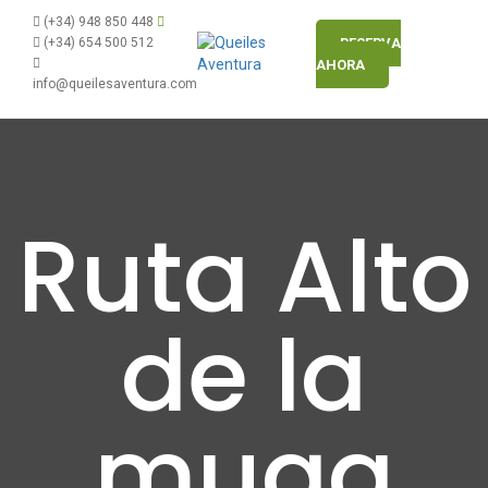
(+34) 948 850 448
(+34) 654 500 512
RESERVA
AHORA
info@queilesaventura.com
Ruta Alto
de la
muga