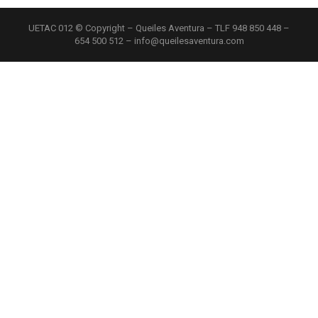
UETAC 012 © Copyright – Queiles Aventura – TLF 948 850 448 –
654 500 512 – info@queilesaventura.com